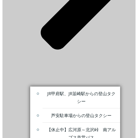
JR甲府駅、JR韮崎駅からの登山タク
シー
芦安駐車場からの登山タクシー
【休止中】広河原～北沢峠 南アル
プス市営バス